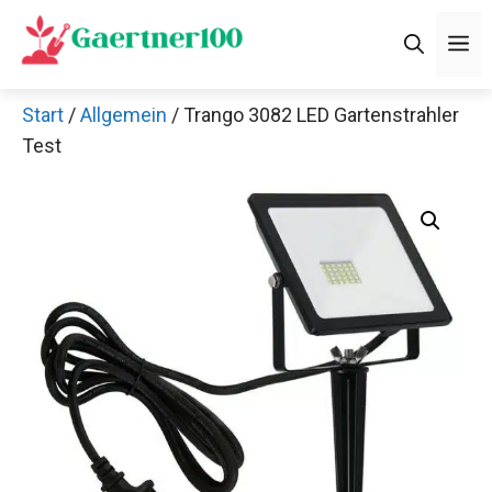
Zum
M
Inhalt
springen
Start
/
Allgemein
/ Trango 3082 LED Gartenstrahler
Test