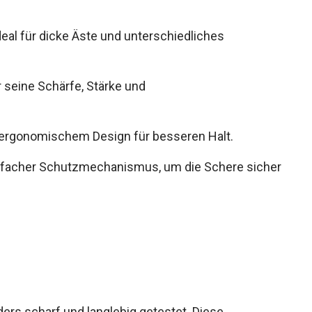
al für dicke Äste und unterschiedliches
r seine Schärfe, Stärke und
it ergonomischem Design für besseren Halt.
Einfacher Schutzmechanismus, um die Schere sicher
ders scharf und langlebig getestet. Diese