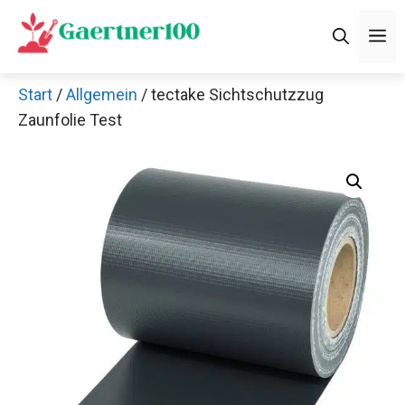
Zum
M
Inhalt
springen
Start
/
Allgemein
/ tectake Sichtschutzzug
Zaunfolie Test