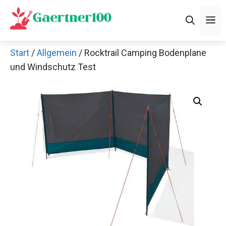
Zum
M
Inhalt
springen
Start
/
Allgemein
/ Rocktrail Camping Bodenplane
und Windschutz Test