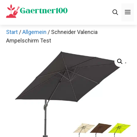
Zum
M
Inhalt
springen
Start
/
Allgemein
/ Schneider Valencia
Ampelschirm Test