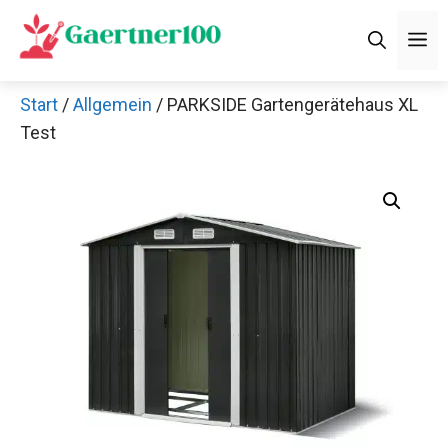
Zum
M
Inhalt
springen
Start
/
Allgemein
/ PARKSIDE Gartengerätehaus XL
Test