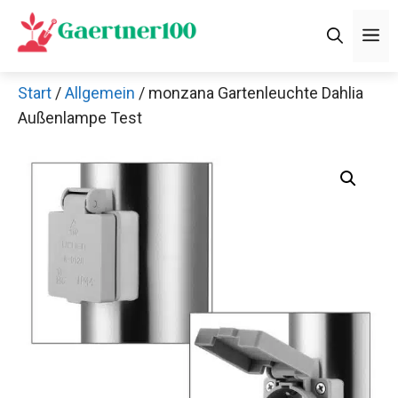
Zum
M
Inhalt
springen
Start
/
Allgemein
/ monzana Gartenleuchte Dahlia
Außenlampe Test