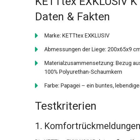
KETTtex EXKLUSIV KT
Daten & Fakten
Marke: KETTtex EXKLUSIV
Abmessungen der Liege: 200x65x9 c
Materialzusammensetzung: Bezug aus 
100% Polyurethan-Schaumkern
Farbe: Papagei – ein buntes, lebendig
Testkriterien
1. Komfortrückmeldunge