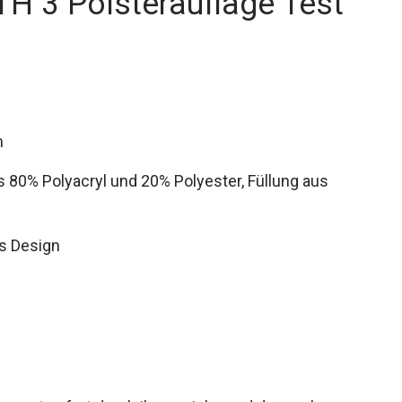
H 3 Polsterauflage Test
m
80% Polyacryl und 20% Polyester, Füllung aus
es Design
n