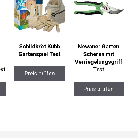
e
Schildkröt Kubb
Newaner Garten
Gartenspiel Test
Scheren mit
Verriegelungsgriff
st
Test
Preis prüfen
Preis prüfen