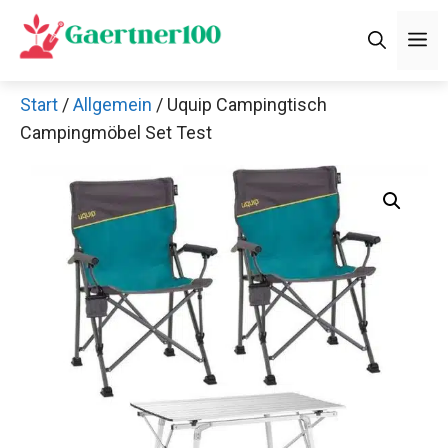
Zum
M
Inhalt
springen
Start
/
Allgemein
/ Uquip Campingtisch
Campingmöbel Set Test