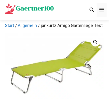
Zum
M
Inhalt
springen
Start
/
Allgemein
/ jankurtz Amigo Gartenliege Test