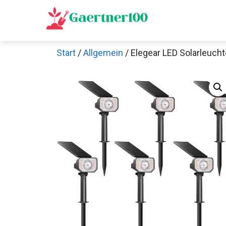
Zum
Inhalt
springen
Start
/
Allgemein
/ Elegear LED Solarleuch