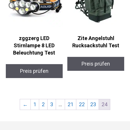
zggzerg LED
Zite Angelstuhl
Stirnlampe 8 LED
Rucksackstuhl Test
Beleuchtung Test
Preis prüfen
Preis prüfen
←
1
2
3
…
21
22
23
24